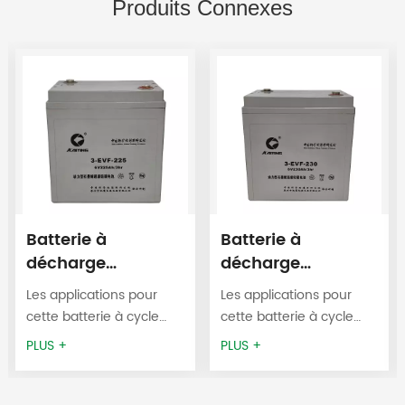
Produits Connexes
Batterie à
Batterie à
décharge
décharge
profonde EV
profonde EV
Les applications pour
Les applications pour
6V225AH
6V230AH
cette batterie à cycle
cette batterie à cycle
profond EV 6V225AH
profond EV 6V230AH
PLUS +
PLUS +
incluent les véhicules de
incluent les véhicules de
transport de personnel,
transport de personnel,
les nacelles élévatrices,
les nacelles élévatrices,