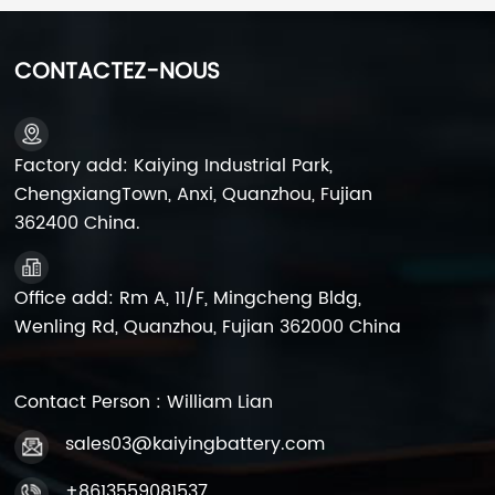
les véhicules électriques,
les véhicules électriques,
les voiturettes de golf,
les voiturettes de golf,
CONTACTEZ-NOUS
les bateaux, les
les bateaux, les
camping-cars, les
camping-cars, les
balayeuses de sol, les
balayeuses de sol, les
épurateurs de sol, les
épurateurs de sol, les
Factory add: Kaiying Industrial Park,
véhicules électriques à
véhicules électriques à
ChengxiangTown, Anxi, Quanzhou, Fujian
basse vitesse, les
basse vitesse, les
362400 China.
équipements de
équipements de
manutention ou les
manutention ou les
panneaux de
panneaux de
Office add: Rm A, 11/F, Mingcheng Bldg,
signalisation.
signalisation.
Wenling Rd, Quanzhou, Fujian 362000 China
Contact Person : William Lian
sales03@kaiyingbattery.com
+8613559081537