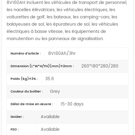
8V160AH incluent les véhicules de transport de personnel,
les nacelles élévatrices, les véhicules électriques, les
voiturettes de golf, les bateaux, les camping-cars, les
balayeuses de sol, les épurateurs de sol, les véhicules
électriques à basse vitesse, les équipements de
manutention ou les panneaux de signalisation.
8V160Ah/3hr
Numéro d'article :
260*180*280/280
Dimension (L*W*H/TH)(mm)±2mm :
35.6
Poids (kg)±3% :
Grey
Couleur du boîtier :
15-30 days
Délai de mise en œuvre :
Available
Goûter :
Available
FEO :