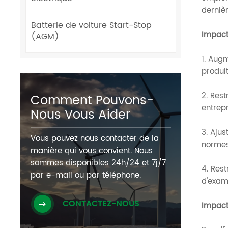
derniè
Batterie de voiture Start-Stop
Impact 
(AGM)
1. Augm
produit
2. Res
Comment Pouvons-
entrepr
Nous Vous Aider
3. Aju
Vous pouvez nous contacter de la
normes
manière qui vous convient. Nous
sommes disponibles 24h/24 et 7j/7
4. Rest
par e-mail ou par téléphone.
d'exame
CONTACTEZ-NOUS
Impact