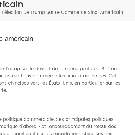
ricain
Türkçe
e L'élection De Trump Sur Le Commerce Sino-Américain
فارسی
العربية
no-américain
cé Trump sur le devant de la scène politique. Si Trump
ur les relations commerciales sino-américaines. Cet
ns chinoises vers les États-Unis, en particulier sur les
rie.
 politique commerciale. Ses principales politiques
Amérique d'abord » et l'encouragement du retour des
act significatif sur les exportations chinoises ces