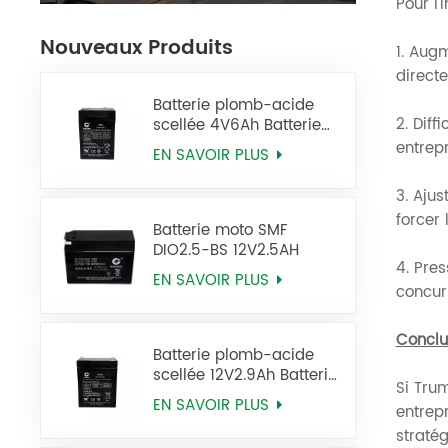
Pour l’
Nouveaux Produits
1. Aug
directe
Batterie plomb-acide
2. Diff
scellée 4V6Ah Batterie
2FM6 Ups
entrepr
EN SAVOIR PLUS
3. Aju
forcer
Batterie moto SMF
DIO2.5-BS 12V2.5AH
4. Pres
EN SAVOIR PLUS
concur
Conclu
Batterie plomb-acide
scellée 12V2.9Ah Batterie
Si Trum
6FM2.9 Ups
EN SAVOIR PLUS
entrepr
stratég