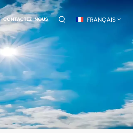
FRANÇAIS
CONTACTEZ-NOUS
English
français
Deutsch
简体中文
русский
español
português