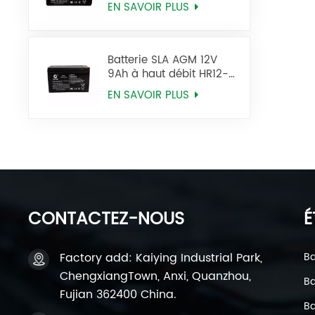
EN SAVOIR PLUS
Batterie SLA AGM 12V
9Ah à haut débit HR12-
34W
EN SAVOIR PLUS
CONTACTEZ-NOUS
É
Factory add: Kaiying Industrial Park,
Ba
ChengxiangTown, Anxi, Quanzhou,
Ba
Fujian 362400 China.
Ba