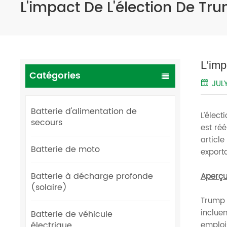
L'impact De L'élection De T
L'imp
Catégories
JUL
Batterie d'alimentation de
L’élect
secours
est ré
article
Batterie de moto
exporta
Batterie à décharge profonde
Aperçu
(solaire)
Trump 
inclue
Batterie de véhicule
électrique
emplois