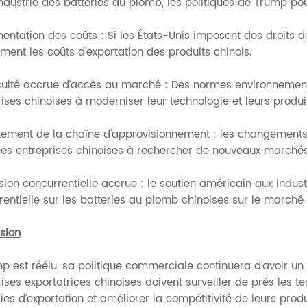
industrie des batteries au plomb, les politiques de Trump pour
mentation des coûts : Si les États-Unis imposent des droits
ment les coûts d’exportation des produits chinois.
iculté accrue d’accès au marché : Des normes environnemental
ises chinoises à moderniser leur technologie et leurs produit
stement de la chaîne d'approvisionnement : les changemen
 les entreprises chinoises à rechercher de nouveaux marchés
sion concurrentielle accrue : le soutien américain aux indust
rentielle sur les batteries au plomb chinoises sur le marché
sion
p est réélu, sa politique commerciale continuera d’avoir un i
ises exportatrices chinoises doivent surveiller de près les ten
ies d’exportation et améliorer la compétitivité de leurs produ