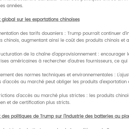
res années.
global sur les exportations chinoises
entation des tarifs douaniers : Trump pourrait continuer d’
s chinois, augmentant ainsi le coût des produits chinois et 
tructuration de la chaîne d'approvisionnement : encourager l
ises américaines à rechercher d'autres fournisseurs, ce qui 
stement des normes techniques et environnementales : L'aju
 d'accès au marché peut obliger les produits d'exportation c
rictions d'accès au marché plus strictes : les produits chin
n et de certification plus stricts.
 des politiques de Trump sur l'industrie des batteries au pl