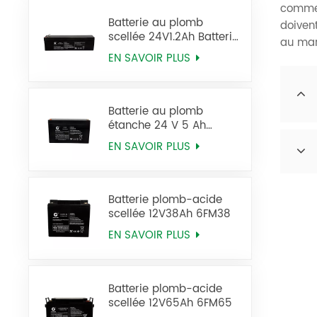
commer
Batterie au plomb
doivent
scellée 24V1.2Ah Batterie
au mar
12FM1.2 Ups
EN SAVOIR PLUS
Batterie au plomb
étanche 24 V 5 Ah
12FM5 pour onduleur
EN SAVOIR PLUS
Batterie plomb-acide
scellée 12V38Ah 6FM38
EN SAVOIR PLUS
Batterie plomb-acide
scellée 12V65Ah 6FM65