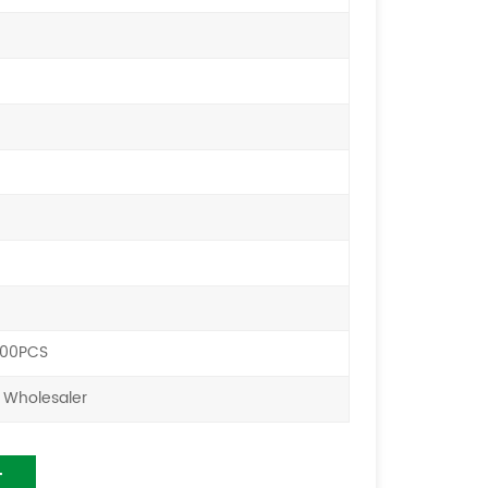
00PCS
 Wholesaler
T