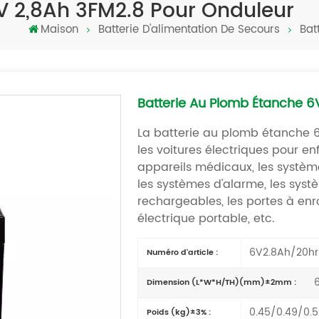
V 2,8Ah 3FM2.8 Pour Onduleur
Maison
Batterie D'alimentation De Secours
Bat
Batterie Au Plomb Étanche 6
La batterie au plomb étanche 6V
les voitures électriques pour en
appareils médicaux, les systèm
les systèmes d'alarme, les systè
rechargeables, les portes à enr
électrique portable,
etc.
6V2.8Ah/20hr
Numéro d'article :
6
Dimension (L*W*H/TH)(mm)±2mm :
0.45/0.49/0.5
Poids (kg)±3% :