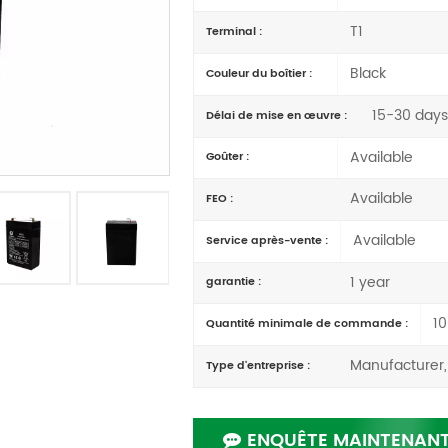
T1
Terminal :
Black
Couleur du boîtier :
15-30 days
Délai de mise en œuvre :
Available
Goûter :
Available
FEO :
Available
Service après-vente :
1 year
garantie :
10
Quantité minimale de commande :
Manufacturer,
Type d'entreprise :
ENQUÊTE MAINTENAN