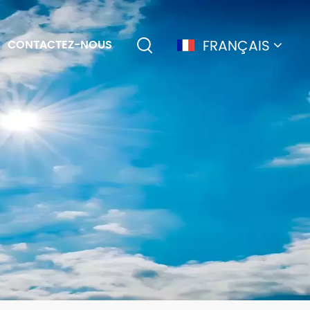
FRANÇAIS
CONTACTEZ-NOUS
English
français
Deutsch
简体中文
русский
español
português