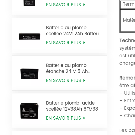
6FM2.9 Ups
Term
EN SAVOIR PLUS
Matér
Batterie au plomb
scellée 24V1.2Ah Batterie
12FM1.2 Ups
Techno
EN SAVOIR PLUS
systèm
est ut
charg
Batterie au plomb
étanche 24 V 5 Ah
12FM5 pour onduleur
Remar
EN SAVOIR PLUS
être a
– Utili
– Entr
Batterie plomb-acide
– Expo
scellée 12V38Ah 6FM38
– Char
EN SAVOIR PLUS
Les ba