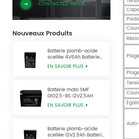
Tens
CONTACTEZ-NOUS
Capa
Poids
Cour
Nouveaux Produits
Résis
Batterie plomb-acide
Plag
scellée 4V6Ah Batterie
2FM6 Ups
EN SAVOIR PLUS
Plag
Tensi
Batterie moto SMF
Cour
DIO2.5-BS 12V2.5AH
Égali
EN SAVOIR PLUS
Auto
Batterie plomb-acide
scellée 12V2.9Ah Batterie