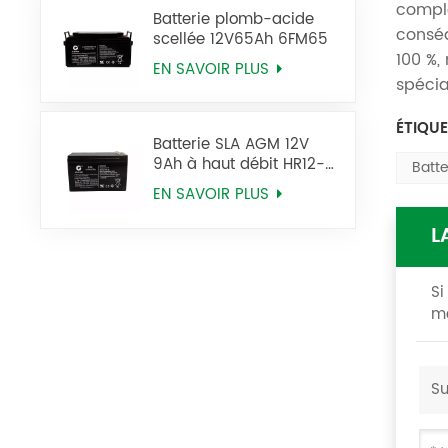
complè
Batterie plomb-acide
conséq
scellée 12V65Ah 6FM65
100 %,
EN SAVOIR PLUS
spécia
ÉTIQU
Batterie SLA AGM 12V
9Ah à haut débit HR12-
Batt
34W
EN SAVOIR PLUS
L
Si
me
Su