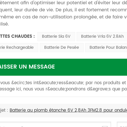
tement afin d'optimiser leur potentiel et d'éviter leur dét
uent, leur durée de vie. De plus, il est fortement re
 même en cas de non-utilisation prolongée, et de faire v
lisé.
ETTES CHAUDES :
Batterie Sla 6V
Batterie Vrla 6V 2.8Ah
erie Rechargeable
Batterie De Pesée
Batterie Pour Bal
AISSER UN MESSAGE
 vous &ecirc;tes int&eacute;ress&eacute; par nos produits et s
ssage ici, nous vous r&eacute;pondrons d&egrave;s que pos
jet :
Batterie au plomb étanche 6V 2,8Ah 3FM2.8 pour ondul