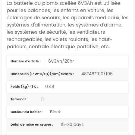
La batterie au plomb scellée 6V3Ah est utilisée
pour les balances, les enfants en voiture, les
éclairages de secours, les appareils médicaux, les
systèmes d'alimentation, les systèmes d'alarme,
les systèmes de sécurité, les ventilateurs
rechargeables, les volets roulants, les haut-
parleurs,
centrale électrique portative,
etc.
6V3Ah/20hr
Numéro d'article :
48*48*100/106
Dimension (L*W*H/TH)(mm)±2mm :
0.48
Poids (kg)±3% :
T1
Terminal :
Black
Couleur du boîtier :
15-30 days
Délai de mise en œuvre :