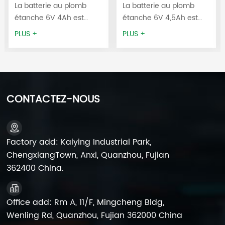
3FM4 pour
3FM4.5 pour
La batterie au plomb
La batterie au plomb
onduleur
onduleur
étanche 6V 4Ah est
étanche 6V 4,5Ah est
utilisée pour les
utilisée pour les
PLUS +
PLUS +
balances, les voitures
balances, les voitures
électriques pour enfants,
électriques pour enfants,
les éclairages de
les éclairages de
secours, les appareils
secours, les appareils
médicaux, les systèmes
médicaux, les systèmes
CONTACTEZ-NOUS
d'alimentation sans
d'alimentation sans
coupure (UPS), les
coupure (UPS), les
systèmes d'alarme, les
systèmes d'alarme, les
systèmes de sécurité, les
systèmes de sécurité, les
Factory add: Kaiying Industrial Park,
ventilateurs
ventilateurs
ChengxiangTown, Anxi, Quanzhou, Fujian
rechargeables, les portes
rechargeables, les portes
362400 China.
à enroulement et les
à enroulement et les
haut-parleurs.centrale
haut-parleurs.centrale
électrique portable, etc.
électrique portable, etc.
Office add: Rm A, 11/F, Mingcheng Bldg,
Wenling Rd, Quanzhou, Fujian 362000 China